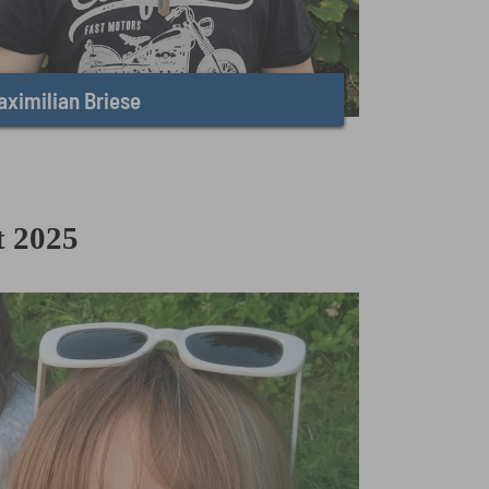
aximilian Briese
t 2025