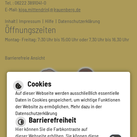
Tel. : 06222 3891041-0
E-Mail:
kiga.mittendrin(@)rauenberg.de
Inhalt
|
Impressum
|
Hilfe
|
Datenschutzerklärung
Öffnungszeiten
Montag- Freitag: 7:30 Uhr bis 15:00 Uhr oder 7.30 Uhr bis 16.30 Uhr
Barrierefreie Ansicht
Cookies
Auf dieser Webseite werden ausschließlich essentielle
Daten in Cookies gespeichert, um wichtige Funktionen
der Website zu ermöglichen. Mehr dazu in der
Datenschutzerklärung
Barrierefreiheit
Hier können Sie die Farbkontraste auf
dieser Webseite erhöhen. Sie können diese