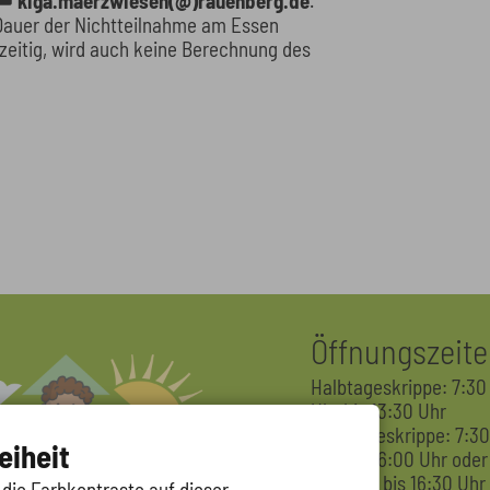
kiga.maerzwiesen(@)rauenberg.de
.
Dauer der Nichtteilnahme am Essen
zeitig, wird auch keine Berechnung des
Öffnungszeit
Halbtageskrippe: 7:30
Uhr bis 13:30 Uhr
Ganztageskrippe: 7:3
eiheit
Uhr bis 16:00 Uhr oder
7:30 Uhr bis 16:30 Uhr
 die Farbkontraste auf dieser