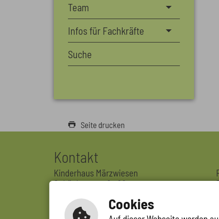
Team
Infos für Fachkräfte
Suche
Seite drucken
Kontakt
Kinderhaus Märzwiesen
Schönbornstraße 28
69231 Rauenberg
Cookies
Tel. : 06222 389106-0
Auf dieser Webseite werden aus