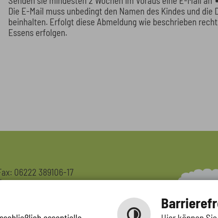
Senden sie mindesten 2 Wochen im Voraus eine E-Mail an
Die E-Mail muss unbedingt den Namen des Kindes und die 
beinhalten. Erfolgt diese Abmeldung wie beschrieben recht
Essens erfolgen.
Fax: 06222 389106-17
E-
Mail:
kiga.maerzwiesen(@)rauenberg.de
Barrierefr
schließlich essentielle
Hier können Sie