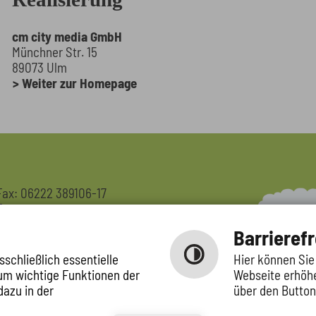
cm city media GmbH
Münchner Str. 15
89073 Ulm
Weiter zur Homepage
Fax: 06222 389106-17
E-
Mail:
kiga.maerzwiesen(@)rauenberg.de
Barrierefr
schließlich essentielle
Hier können Sie
 um wichtige Funktionen der
Webseite erhöhe
dazu in der
über den Button 