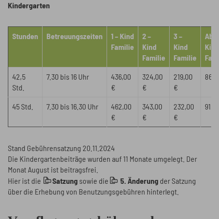
Kindergarten
Stunden
Betreuungszeiten
1 – Kind
2 –
3 –
Ab 4
Familie
Kind
Kind
Kind
Familie
Familie
Fami
42,5
7.30 bis 16 Uhr
436,00
324,00
219,00
86,0
Std.
€
€
€
45 Std.
7.30 bis 16.30 Uhr
462,00
343,00
232,00
91,0
€
€
€
Stand Gebührensatzung 20.11.2024
Die Kindergartenbeiträge wurden auf 11 Monate umgelegt. Der
Monat August ist beitragsfrei.
Hier ist die
Satzung
sowie die
5. Änderung
der Satzung
über die Erhebung von Benutzungsgebühren hinterlegt.